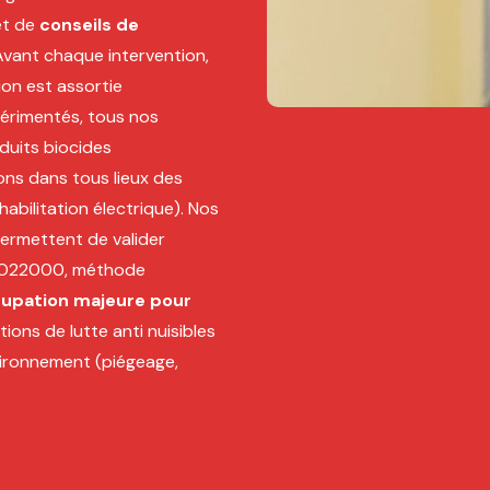
et de
conseils de
. Avant chaque intervention,
ion est assortie
xpérimentés, tous nos
duits biocides
ions dans tous lieux des
abilitation électrique). Nos
ermettent de valider
, ISO22000, méthode
upation majeure pour
ions de lutte anti nuisibles
environnement (piégeage,