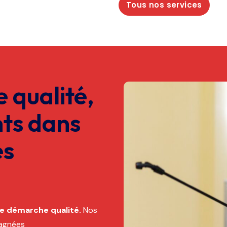
Tous nos services
 qualité,
ts dans
es
e démarche qualité.
Nos
agnées