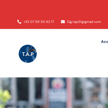
+33 07 59 50 62 17
Elg.tap51@gmail.com
Acc