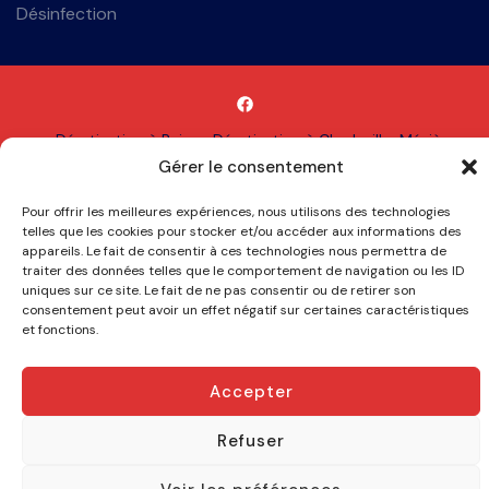
Désinfection
Dératisation à Reims
Dératisation à Charleville-Mézières
Gérer le consentement
Dératisation à Epernay
Dératisation à Sedan
Eradication de
blattes à Reims
Élimination de Blattes à Épernay
Élimination de
Pour offrir les meilleures expériences, nous utilisons des technologies
Blattes à Châlons-en-Champagne
Élimination de Blattes à
telles que les cookies pour stocker et/ou accéder aux informations des
Charleville-Mézières
appareils. Le fait de consentir à ces technologies nous permettra de
traiter des données telles que le comportement de navigation ou les ID
uniques sur ce site. Le fait de ne pas consentir ou de retirer son
Copyright © 2026 TAP
consentement peut avoir un effet négatif sur certaines caractéristiques
et fonctions.
Accepter
Refuser