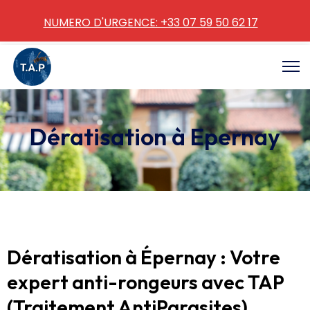
NUMERO D'URGENCE: +33 07 59 50 62 17
Dératisation à Epernay
Dératisation à Épernay : Votre
expert anti-rongeurs avec TAP
(Traitement AntiParasites)