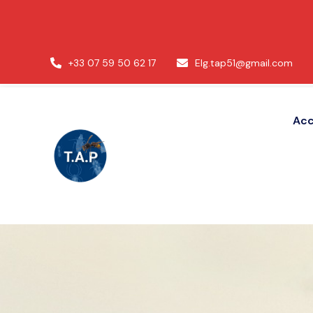
+33 07 59 50 62 17
Elg.tap51@gmail.com
Acc