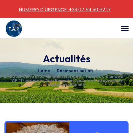
NUMERO D'URGENCE: +33 07 59 50 62 17
Actualités
Home
/
Désinsectisation
/
Lutte contre les frelons asiatiques : faites confiance à
TAP (Traitement Anti Parasites) pour une intervention
rapide et efficace