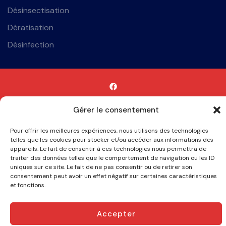
Désinsectisation
Dératisation
Désinfection
Dératisation à Reims
Dératisation à Charleville-Mézières
Gérer le consentement
Dératisation à Epernay
Dératisation à Sedan
Eradication de
blattes à Reims
Élimination de Blattes à Épernay
Élimination de
Pour offrir les meilleures expériences, nous utilisons des technologies
Blattes à Châlons-en-Champagne
Élimination de Blattes à
telles que les cookies pour stocker et/ou accéder aux informations des
appareils. Le fait de consentir à ces technologies nous permettra de
Charleville-Mézières
traiter des données telles que le comportement de navigation ou les ID
uniques sur ce site. Le fait de ne pas consentir ou de retirer son
Copyright © 2026 TAP
consentement peut avoir un effet négatif sur certaines caractéristiques
et fonctions.
Accepter